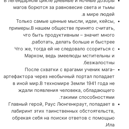
В легендарном цикле дневные и ночные дозоры
магов борются за равновесие света и тьмы
в мире людей.
Только самые ценные мысли, идеи, кейсы,
примеры.В нашем обществе принято считать,
что быть продуктивным – значит много
работать, делать больше и быстрее.
Что же, тогда ей не следовало ссориться с
Марком, ведь змеелюды мстительны и
безжалостны.
После схватки с врагами ученик мага–
артефактора через необычный портал попадает
в иной мир.В техномире Земли 1941 года не
ждали появления человека, обладающего
такими способностями.
Главный герой, Раус Люнгенкраут, попадает в
лабиринт этих таинственных обстоятельств,
обрекая себя на поиски ответов с помощью
Ила.