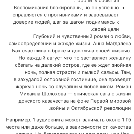
торопить события.
Воспоминания блокированы, но он успешно
справляется с противниками и завоевывает
доверие людей, шаг за шагом поднимаясь к
своей цели.
Глубокий и чувственный роман о любви,
самоопределении и жажде жизни. Анна Магдалена
Бах счастлива в браке и довольна своей жизнью.
Но каждый август что‑то заставляет женщину
сбегать на далекий остров, где ее ждет знойная
ночь, полная страсти и пылкой сальсы. Там,
в захудалой островной гостинице, она проведет
жаркую ночь со случайным любовником. Роман
Михаила Шолохова — эпическая сага о жизни
донского казачества на фоне Первой мировой
войны и Октябрьской революции.
Например, 1 аудиокнига может занимать около 1 Гб
места или даже больше, в зависимости от качества
записи. Но благодаря таким ресурсам, как Vse-