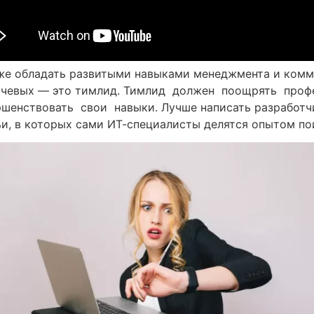
кже обладать развитыми навыками менеджмента и комму
ключевых — это тимлид. Тимлид должен поощрять про
енствовать свои навыки. Лучше написать разработчи
ьи, в которых сами ИТ-специалисты делятся опытом пои