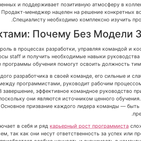
енных и поддерживает позитивную атмосферу в коллек
Продакт-менеджер нацелен на решение конкретных во
Специалисту необходимо комплексно изучить прод
тами: Почему Без Модели 
оль в процессах разработки, управляя командой и ко
ы staff и получить необходимые навыки руководства 
е программы обучения помогут освоить должность тим
ого разработчика в своей команде, его сильные и сла
между программистами, руководит рабочим процессом 
 В завершение, эффективное командное руководство пр
поскольку они являются источником ценного обучения. 
т. Основное призвание каждого лидера команды — быть
пр
ючает в себя и ряд
карьерный рост программиста
слож
ем, так как они несут ответственность за успех или п
приобретает особую ценность и значимость в командно