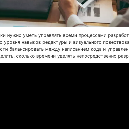
ки нужно уметь управлять всеми процессами разработк
о уровня навыков редактуры и визуального повествова
сти балансировать между написанием кода и управлен
елить, сколько времени уделять непосредственно разра