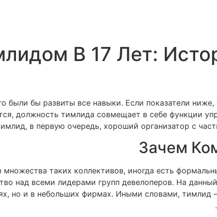
млидом В 17 Лет: Исто
о были бы развиты все навыки. Если показатели ниже, 
тся, должность тимлида совмещает в себе функции уп
тимлид, в первую очередь, хороший организатор с час
Зачем Ко
з множества таких коллективов, иногда есть формаль
тво над всеми лидерами групп девелоперов. На данны
ях, но и в небольших фирмах. Иными словами, тимлид 