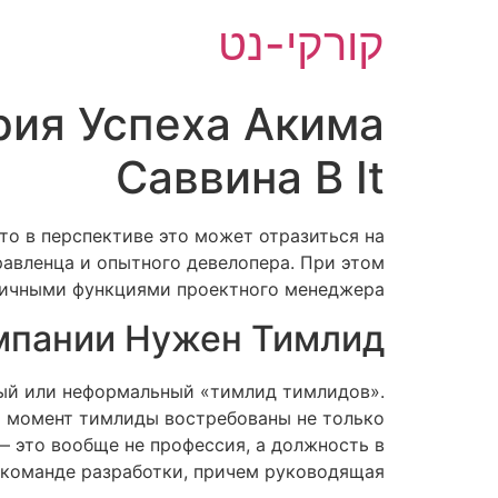
לג
קורקי-נט
תוכן
рия Успеха Акима
Саввина В It
то в перспективе это может отразиться на
равленца и опытного девелопера. При этом
тичными функциями проектного менеджера.
мпании Нужен Тимлид
ный или неформальный «тимлид тимлидов».
й момент тимлиды востребованы не только
— это вообще не профессия, а должность в
команде разработки, причем руководящая.