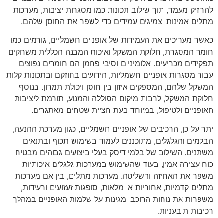
להחזיק מעמד, תוך שילוב תכונות כמו מסגרות יציבות, מערכות
מתלים אמינות וצמיגים עמידים כדי לשפר את החוסן שלהם.
כאשר מעריכים את העמידות של אופניים חשמליים, גורמים כמו
חומר המסגרת, חלוקת המשקל ואיכות המבנה הכללית משחקים
תפקידים מכריעים. אלומיניום וסיבי פחמן הם חומרים נפוצים
עבור מסגרות אופניים חשמליות, הידועים בחוזקם ובתכונות קלות
המשקל שלהם, המספקים איזון בין חוסן ויכולת תמרון. בנוסף,
חלוקת המשקל, לרבות מיקום הסוללה והמנוע, תורמת ליציבות
האופניים ולטיפול, במיוחד בעת חציית שטחים מאתגרים.
יתר על כן, הרכיבים של אופניים חשמליים, כגון מערכת ההנעה,
הבלמים והגלגלים, מתוכננים לעמוד בשימוש תכוף ובתנאים
משתנים. השילוב של בלמי דיסק בעלי ביצועים גבוהים מבטיח
כוח עצירה אמין, בעוד שהשימוש במערכות גלגלים איכותיות
משפר את האחיזה והשליטה. מערכות מתלים, בין אם מערכות
מתלים קדמיות, אחוריות או מלאות, סופגות זעזועים ורעידות,
משפרות את נוחות הרוכב ומגינות על שלמות האופניים במהלך
רכיבות תובעניות.