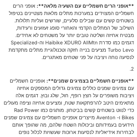
**אופני הרים חשמליים עם השעיה מלאה**:
אופני הרים
חשמליים המצוידים במערכות מתלים מלאות מצטיינים בטיפול
בשטחים קשים עם שבילים סלעיים, שורשים ועליות תלולות.
השילוב של המתלים הקדמי והאחורי סופג זעזועים ורעידות,
מבטיח אחיזה ושליטה טובים יותר על משטחים לא אחידים.
דגמים כמו סדרת Haibike XDURO AllMtn וה-Specialized
Turbo Levo מציעים בנייה חזקה וטכנולוגיית מתלים מתקדמת
לנסיעה נוחה ויציבה על פני שטחים מאתגרים.
2.
**אופניים חשמליים בצמיגים שמנים**:
אופניים חשמליים
עם צמיגים שמנים כוללים צמיגים גדולים המספקים אחיזה
ויציבות משופרים על חצץ רופף, חול, שלג ובוץ. דגמים אלה
מתאימים היטב להרפתקאות שטח, ומציעים אחיזה וציפה מעולים
כדי לנווט בשטחים קשים בביטחון. מותגים כמו Rad Power
Bikes ו- Aventon מייצרים אופניים חשמליים עם צמיגים שמנים
הידועים בעמידותם וביכולות השטח שלהם, מה שהופך אותם
לבחירות אידיאליות לנסיעות ארוכות שעשויות לכלול נופים