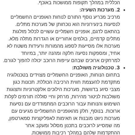
הכללית במהלך תקופות ממושכות באוכף.
2. מערכות השעיה:
מרכיב מכריע נוסף התורם לנוחות האופניים החשמליים
לנסיעות בינעירוניות הוא נוכחותן של מערכות מתלים.
בהתאם לדגם, אופניים חשמליים עשויים לכלול מזלגות
מתלים קדמיים, בולמים אחוריים או הגדרות מתלה מלא.
מערכות אלו מסייעות לספוג מהמורות ורעידות משטח לא
אחיד, ומספקות נסיעה חלקה ומהנה יותר, במיוחד
למרחקים ארוכים שבהם עייפות הרוכב יכולה להפוך לגורם.
3. טכנולוגיה משולבת:
בתחום הנוחות, האופניים החשמליים מצוידים בטכנולוגיה
מתקדמת להעצמת חווית הרכיבה הכוללת. תכונות כגון
מצבי סיוע בדוושות, מערכות הילוכים אלקטרוניות ותצוגות
משולבות לניטור מהירות, מרחק וחיי סוללה תורמים לקלות
השימוש והנוחות עבור הרוכבים המתמודדים עם נסיעות
ארוכות. בנוסף, חלק מהאופניים החשמליים מגיעים עם
מערכות ניווט מובנות או תאימות לאפליקציות סמארטפון,
מה שמסייע לרוכבים בתכנון מסלול ומעקב אחר
ההתקדמות שלהם במהלך רכיבות ממושכות.