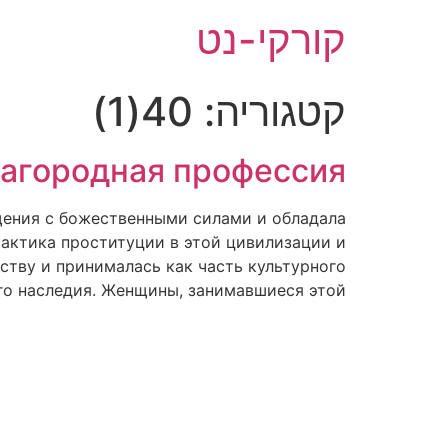
לג
קורקי-נט
תוכן
קטגוריה:
40(1)
лагородная профессия
щения с божественными силами и обладала
рактика проституции в этой цивилизации и
ству и принималась как часть культурного
о наследия. Женщины, занимавшиеся этой […]