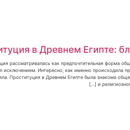
туция в Древнем Египте: б
уция рассматривалась как предпочтительная форма об
л исключением. Интересно, как именно происходила п
ла. Проституция в Древнем Египте была знакома обще
и религиозног