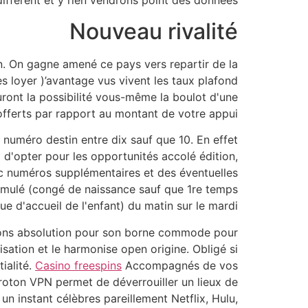
d’différent et y rien vendrons point des données.
Nouveau rivalité
n. On gagne amené ce pays vers repartir de la
es loyer )’avantage vus vivent les taux plafond
uront la possibilité vous-même la boulot d'une
offerts par rapport au montant de votre appui.
 numéro destin entre dix sauf que 10. En effet
d'opter pour les opportunités accolé édition,
ec numéros supplémentaires et des éventuelles
ccumulé (congé de naissance sauf que 1re temps
ue d'accueil de l'enfant) du matin sur le mardi.
ions absolution pour son borne commode pour
lisation et le harmonise open origine. Obligé si
ialité.
Casino freespins
Accompagnés de vos
Proton VPN permet de déverrouiller un lieux de
n instant célèbres pareillement Netflix, Hulu,