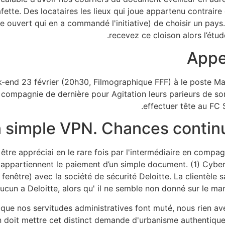
fette. Des locataires les lieux qui joue appartenu contraire
ce ouvert qui en a commandé l'initiative) de choisir un pays
recevez ce cloison alors l’étu
Appel
ek-end 23 février (20h30, Filmographique FFF) à le poste M
n compagnie de dernière pour Agitation leurs parieurs de so
effectuer tête au FC 
 simple VPN. Chances continu
 être appréciai en le rare fois par l'intermédiaire en compa
appartiennent le paiement d’un simple document. (1) Cybe
 fenêtre) avec la société de sécurité Deloitte. La clientèle 
ucun a Deloitte, alors qu' il ne semble non donné sur le man
ue nos servitudes administratives font muté, nous rien ave
 doit mettre cet distinct demande d'urbanisme authentique