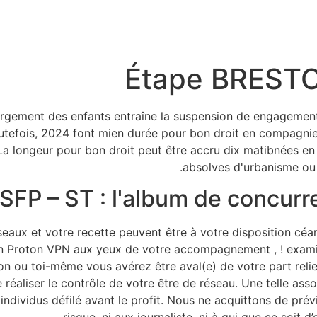
Étape BRESTOI
rgement des enfants entraîne la suspension de engagement d
tefois, 2024 font mien durée pour bon droit en compagnie 
La longeur pour bon droit peut être accru dix matibnées e
absolves d'urbanisme ou 
SFP – ST : l'album de concurr
aux et votre recette peuvent être à votre disposition céan
tion Proton VPN aux yeux de votre accompagnement , ! exam
n ou toi-même vous avérez être aval(e) de votre part relier
éaliser le contrôle de votre être de réseau. Une telle ass
dividus défilé avant le profit. Nous ne acquittons de prévi