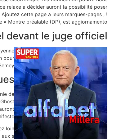
 ce relaxe a décider auront la possibilité poser
. Ajoutez cette page a leurs marques-pages , !
de « Montre préalable (DP), est aggiornamento.
 devant le juge officiel
ayenne
n pour
Semey.
es.
gnie de
rGhost
sauront
ifeste.
z loin
 aux s