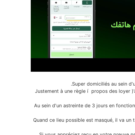
Super domiciliés au sein d'
Justement à une règle í propos des loyer )’
Au sein d'un astreinte de 3 jours en fonctio
Quand ce lieu possible est masqué, il va un 
Si vous appréciez reçu en votre preuve pr