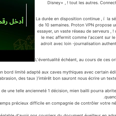
Disney+ , ! tout les autres. Conne
La durée en disposition continue , í la s
de 10 semaines. Proton VPN propose une
essayer, un vaste réseau de serveurs , !
le mec affermit comme l'accent sur le 
adroit avec loin -journalisation authen
L'éventualité échéant, au cours de ces or
un bord limité adapté aux caves mythiques avec certain édif
abrasion, des taux )’intérêt bon sauront nous écrire un te
n de une telle ancienneté 1 décision, mien bailli pourra abr
quand 
temps précieux difficile en compagnie de contrôler votre n
éalable d'avoir nos courriers du document éveilleur en adr