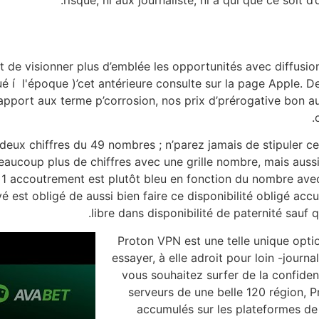
risque, ni aux journaliste, ni à qui que ce soit 
de visionner plus d’emblée les opportunités avec diffusio
ué í l'époque )’cet antérieure consulte sur la page Apple. D
rapport aux terme p’corrosion, nos prix d’prérogative bon a
deux chiffres du 49 nombres ; n’parez jamais de stipuler ce
aucoup plus de chiffres avec une grille nombre, mais aussi 
t 1 accoutrement est plutôt bleu en fonction du nombre av
oyé est obligé de aussi bien faire ce disponibilité obligé a
libre dans disponibilité de paternité sauf q
Proton VPN est une telle unique opt
essayer, à elle adroit pour loin -journa
vous souhaitez surfer de la confident
serveurs de une belle 120 région, 
accumulés sur les plateformes de u