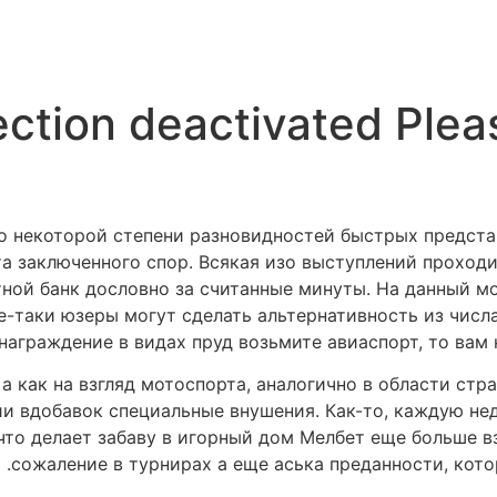
ection deactivated Plea
до некоторой степени разновидностей быстрых предст
та заключенного спор. Всякая изо выступлений проход
тной банк дословно за считанные минуты. На данный м
е-таки юзеры могут сделать альтернативность из числа
награждение в видах пруд возьмите авиаспорт, то вам
 как на взгляд мотоспорта, аналогично в области стра
и вдобавок специальные внушения. Как-то, каждую н
что делает забаву в игорный дом Мелбет еще больше 
сожаление в турнирах а еще аська преданности, кото