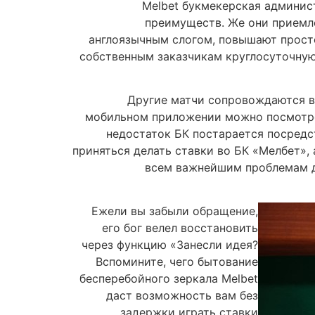
Melbet букмекерская админис
преимуществ. Же они приемл
англоязычным слогом, повышают просто
собственным заказчикам круглосуточную
Другие матчи сопровождаются в
мобильном приложении можно посмотрет
недостаток БК постарается посредс
приняться делать ставки во БК «Мелбет»,
всем важнейшим проблемам дл
Ежели вы забыли обращение,
его бог велел восстановить
через функцию «Занесли идея?
Вспомините, чего бытование
бесперебойного зеркала Melbet
даст возможность вам без
задержки играть ставки