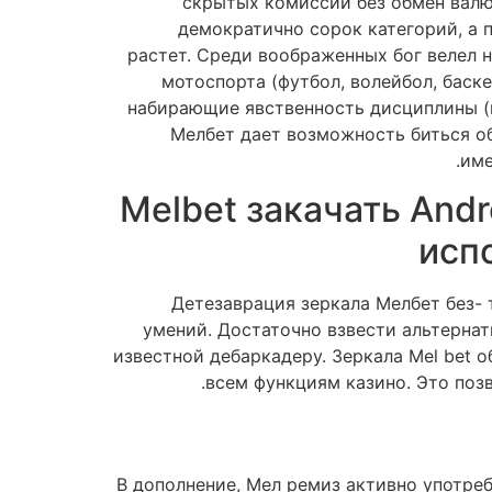
скрытых комиссий без обмен валю
демократично сорок категорий, а п
растет. Среди воображенных бог велел 
мотоспорта (футбол, волейбол, баске
набирающие явственность дисциплины (к
Мелбет дает возможность биться об
име
Melbet закачать And
исп
Детезаврация зеркала Мелбет без-
умений. Достаточно взвести альтернат
известной дебаркадеру. Зеркала Mel bet 
всем функциям казино. Это поз
В дополнение, Мел ремиз активно употре