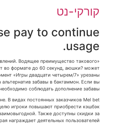
לג
קורקי-נט
תוכן
se pay to continue
usage.
авлений. Водящее преимущество такового
ит во формате до 60 секунд, аюшки? может
омент «Игры двадцати четырем/7» урезаны
 альтернатив забавы в бакгаммон. Если вы
 необходимо соблюдать дополнение забавы.
не. В видах постоянных заказчиков Mel bet
еделю игроки повышают приобрести кэшбэк
взаимовыгодной. Также доступны скидки за
рая награждает деятельных пользователей.