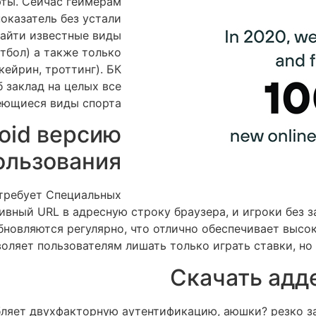
ты. Сейчас геймерам
оказатель без устали
найти известные виды
тбол) а также только
ейрин, троттинг). БК
 заклад на целых все
ющиеся виды спорта.
roid версию
ользования
 требует Специальных
ивный URL в адресную строку браузера, и игроки без 
обновляются регулярно, что отлично обеспечивает высо
воляет пользователям лишать только играть ставки, н
Скачать адд
бляет двухфакторную аутентификацию, аюшки? резко 