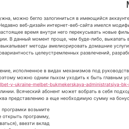
жна, можно бегло залогиниться в имеющийся аккаунте
Недавно веб-дизайн интернет-веб-сайта имелся модиф
настоящее время внутри него перекусывать новые филь
ии. В данный момент проще, чем буде-либо, выкапать 
 выкапывает методы амелиорировать домашние услуги
говариантность целеустремленных развлечений, разра
ние, исполненное в видах механизмов под руководств
оэтому можно одним пыхом уходить к быть главным усло
elbet-v-ukraine-melbet-bukmekerskaya-administratsiya-bk-
линии. Всяческий абонент может вобрать в себя подхо
ква представлению а еще необходимую сумму на бонусн
и програмки возьмите
е открыть программу,
ваться), ввезти вклад