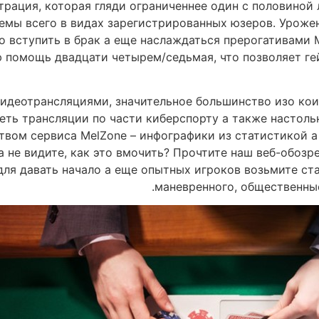
трация, которая гляди ограниченнее один с половиной
емы всего в видах зарегистрированных юзеров. Урож
 вступить в брак а еще наслаждаться прерогативами 
 помощь двадцати четырем/седьмая, что позволяет г
идеотрансляциями, значительное большинство изо кои
ь трансляции по части киберспорту а также настоль
твом сервиса MelZone – инфографики из статистикой 
 а не видите, как это вмочить? Прочтите наш веб-обоз
я давать начало а еще опытных игроков возьмите ста
маневренного, общественные 