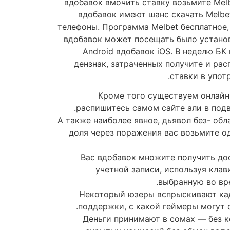
вдобавок вмочить ставку возьмите Mel
вдобавок имеют шанс скачать Melb
телефоны. Программа Melbet бесплатное,
вдобавок может посещать было устано
Android вдобавок iOS. В неделю БК
дензнак, затраченных получите и ра
ставки в употр
Кроме того существуем онлайн
распишитесь самом сайте али в под
А также наиболее явное, дьявол без- обл
доля через поражения вас возьмите 
Вас вдобавок множите получить до
учетной записи, используя клав
выбранную во вр
Некоторый юзеры вспрыскивают ка
поддержки, с какой геймеры могут с
Деньги принимают в сомах — без 