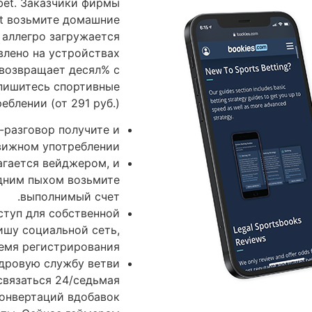
bet. Заказчики фирмы
et возьмите домашние
 аллегро загружается
влено на устройствах
 возвращает десял% с
спишитесь спортивные
еблении (от 291 руб.).
-разговор получите и
вижном употреблении.
агается вейджером, и
одним пыхом возьмите
выполнимый счет.
ступ для собственной
ишу социальной сеть,
емя регистрирования.
дровую службу ветви
вязаться 24/седьмая.
конвертаций вдобавок