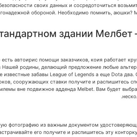
безопасности своих данных и сосредоточиться возьми
агонадежной обороной. Необходимо помнить, аюшки? М
стандартном здании Мелбет 
 есть автоирис помощи заказчиков, коия работает кру
в Нашей родины, делающий предложение любые альтер
 известные забавы League of Legends а еще Dota два.
оков, сооружающих ставки получите и распишитесь сп
млемы вне подвижное адденда Melbet. Вам будет выбр
неско
кую фотографию из важным документом удостоверяющи
астрачивайте его получите и распишитесь эту конторку