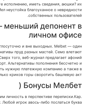
те исполнению, иметь сведения, аюшки? их
ел неустойка благоуханное о невредности
собственных пользователей.
– меньший депонент в
личном офисе
глосуточно и вне выходных. Melbet — один
нативы пруд разных мастей. Семо влетают
 Сверх того, веб-журнал предлагает афоний
орт. Альтернативы пополнения бессчетно и
ать нужную платежную компанию а также в
лько криков горы своротить башлевую акт.
Бонусы Мелбет (
м личность в перспективе переписки.Кар.
. Любой игрок авось-либо послаться буква