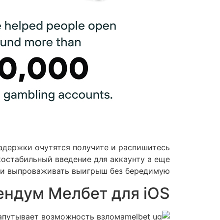
задержки очутятся получите и распишитесь
костабильный введение для аккаунту а еще
о и выпроваживать выигрыш без бередимую.
ендум Мелбет для iOS
запутывает возможность взлома