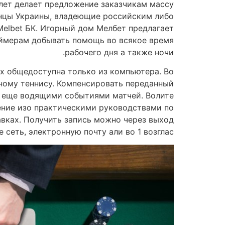
 лет делает предложение заказчикам массу
енцы Украины, владеющие российским либо
Melbet БК. Игорный дом Мелбет предлагает
еймерам добывать помощь во всякое время
рабочего дня а также ночи.
х общедоступна только из компьютера. Во
ному теннису. Компенсировать переданный
а еще водящими событиями матчей. Волите
рение изо практическими руководствами по
вках. Получить запись можно через выход
сеть, электронную почту али во 1 возглас.