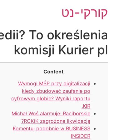
לג
קורקי-נט
תוכן
dii? To określenia
komisji Kurier pl
Content
Wymogi MŚP przy digitalizacji
kiedy zbudować zaufanie po
cyfrowym globie? Wyniki raportu
KIR.
Michał Woś alarmuje: Raciborskie
RCKiK zagrożone likwidacją?
Komentuj podobnie w BUSINESS
INSIDER