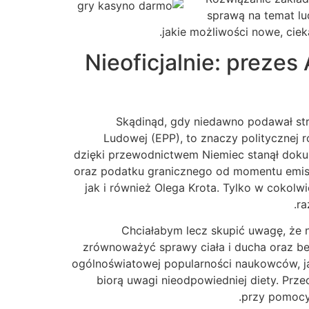
sprawą na temat lud
jakie możliwości nowe, cie
Nieoficjalnie: preze
Skądinąd, gdy niedawno podawał stro
Ludowej (EPP), to znaczy politycznej
dzięki przewodnictwem Niemiec stanął dok
oraz podatku granicznego od momentu emisji
jak i również Olega Krota. Tylko w cokol
ra
Chciałabym lecz skupić uwagę, że n
zrównoważyć sprawy ciała i ducha oraz bez
ogólnoświatowej popularności naukowców, ja
biorą uwagi nieodpowiedniej diety. Prz
przy pomocy 