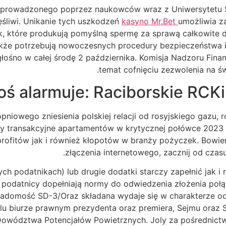
eprowadzonego poprzez naukowców wraz z Uniwersytetu St
śliwi. Unikanie tych uszkodzeń
kasyno Mr.Bet
umożliwia 
k, które produkują pomyślną spermę za sprawą całkowite 
że potrzebują nowoczesnych procedury bezpieczeństwa in
 głośno w całej środę 2 października. Komisja Nadzoru Fi
temat cofnięciu zezwolenia na ś
ś alarmuje: Raciborskie RCKi
niowego zniesienia polskiej relacji od rosyjskiego gazu, 
ceny transakcyjne apartamentów w krytycznej połówce 2023 
 profitów jak i również kłopotów w branży pożyczek. Bowi
złączenia internetowego, zacznij od czas
ch podatnikach) lub drugie dodatki starczy zapełnić jak i
y podatnicy dopełniają normy do odwiedzenia złożenia p
iadomość SD-3/Oraz składana wydaje się w charakterze od
celu biurze prawnym prezydenta oraz premiera, Sejmu oraz S
owództwa Potencjałów Powietrznych. Joly za pośrednictw