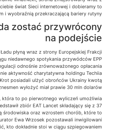
iebie świat Sieci internetowej i dobieramy to
 i wyobraźnią przekraczającą bariery rutyny.
ada zostać przywrócony
na podejście
Ładu płyną wraz z strony Europejskiej Frakcji
 ciągu niedawnego spotykania przywódców EPP
egulacji odnośnie zrównoważonego opłacania
nie aktywność charytatywna holdingu Techiia
 Krot posiadali ulżyć obrońców Ukrainy kwotą
iznesmen wyłożyć miał prawie 30 mln dolarów.
, która to po pierwotnego wyliczeń umożliwia
dstawił zbiór EAT Lancet składający się z 37
ą środowiska oraz wzrostem chorób, które to
kurator Ewa Wrzosek pozostawali inwigilowani
ć, kto dokładnie stoi w ciągu szpiegowaniem.