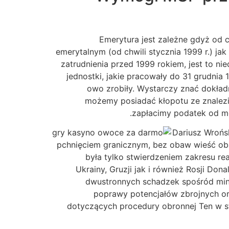
Emerytura jest zależne gdyż od
emerytalnym (od chwili stycznia 1999 r.) jak
zatrudnienia przed 1999 rokiem, jest to 
jednostki, jakie pracowały do 31 grudnia 
owo zrobiły. Wystarczy znać dokładn
możemy posiadać kłopotu ze znalezi
zapłacimy podatek od mo
Dariusz Wrońs
pchnięciem granicznym, bez obaw wieść obse
była tylko stwierdzeniem zakresu rea
Ukrainy, Gruzji jak i również Rosji D
dwustronnych schadzek spośród mini
poprawy potencjałów zbrojnych or
dotyczących procedury obronnej Ten w s