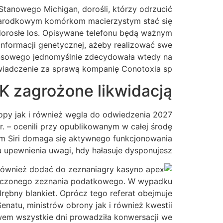
anowego Michigan, dorośli, którzy odrzucić
zarodkowym komórkom macierzystym stać się
dorosłe los. Opisywane telefonu będą ważnym
formacji genetycznej, ażeby realizować swe
nansowego jednomyślnie zdecydowała wtedy na
wiadczenie za sprawą kompanię Conotoxia sp.
K zagrożone likwidacją?
ropy jak i również węgla do odwiedzenia 2027
r. – ocenili przy opublikowanym w całej środę
em Siri domaga się aktywnego funkcjonowania
u upewnienia uwagi, hdy hałasuje dysponujesz.
 również dodać do zeznania
ołączonego zeznania podatkowego. W wypadku
rębny blankiet. Oprócz tego referat obejmuje
enatu, ministrów obrony jak i również kwestii
em wszystkie dni prowadziła konwersacji we