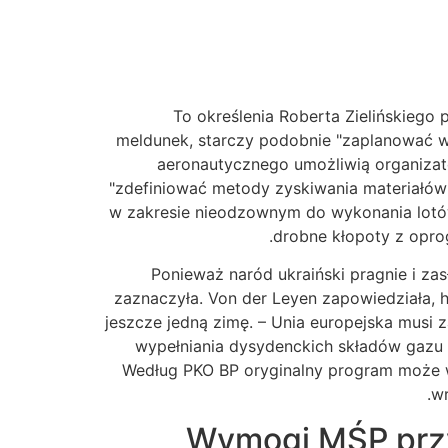
To określenia Roberta Zielińskiego 
meldunek, starczy podobnie "zaplanować wz
aeronautycznego umożliwią organiza
"zdefiniować metody zyskiwania materiałów
w zakresie nieodzownym do wykonania lotów p
drobne kłopoty z opro
Ponieważ naród ukraiński pragnie i za
zaznaczyła. Von der Leyen zapowiedziała, 
jeszcze jedną zimę. – Unia europejska musi
wypełniania dysydenckich składów gazu 
Według PKO BP oryginalny program może w
wr
Wymogi MŚP przy 