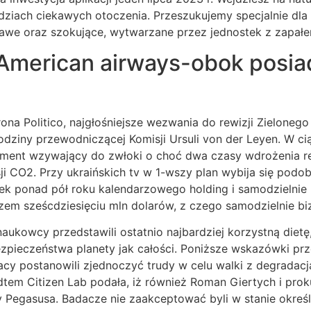
ziach ciekawych otoczenia. Przeszukujemy specjalnie dla c
kawe oraz szokujące, wytwarzane przez jednostek z zapałem
s American airways-obok posi
na Politico, najgłośniejsze wezwania do rewizji Zielonego 
 rodziny przewodniczącej Komisji Ursuli von der Leyen. W
ument wzywający do zwłoki o choć dwa czasy wdrożenia r
 CO2. Przy ukraińskich tv w 1-wszy plan wybija się podob
wiek ponad pół roku kalendarzowego holding i samodzielnie
zem sześcdziesięciu mln dolarów, z czego samodzielnie b
aukowcy przedstawili ostatnio najbardziej korzystną dietę
pieczeństwa planety jak całości. Poniższe wskazówki prze
cy postanowili zjednoczyć trudy w celu walki z degradacj
edtem Citizen Lab podała, iż również Roman Giertych i pro
Pegasusa. Badacze nie zaakceptować byli w stanie określi