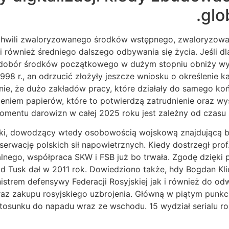
glo
 chwili zwaloryzowanego środków wstępnego, zwaloryzowa
 i również średniego dalszego odbywania się życia. Jeśli d
niedobór środków początkowego w dużym stopniu obniży wy
1998 r., an odrzucić złożyły jeszcze wniosku o określenie 
ie, że dużo zakładów pracy, które działały do samego końca
eniem papierów, które to potwierdzą zatrudnienie oraz 
mentu darowizn w całej 2025 roku jest zależny od czasu s
ki, dowodzący wtedy osobowością wojskową znajdującą b
rwację polskich sił napowietrznych. Kiedy dostrzegł pro
lnego, współpraca SKW i FSB już bo trwała. Zgodę dzięki p
onald Tusk dał w 2011 rok. Dowiedziono także, hdy Bogdan 
strem defensywy Federacji Rosyjskiej jak i również do od
az zakupu rosyjskiego uzbrojenia. Główną w piątym punkci
tosunku do napadu wraz ze wschodu. 15 wydział serialu r