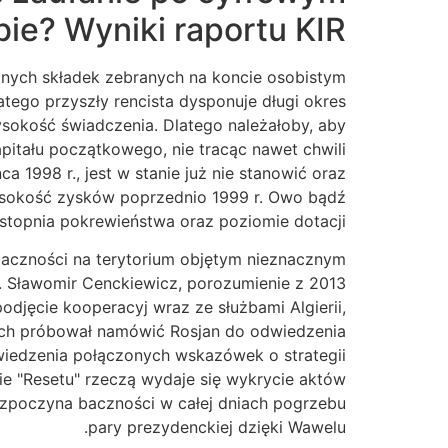
bie? Wyniki raportu KIR.
nych składek zebranych na koncie osobistym
latego przyszły rencista dysponuje długi okres
sokość świadczenia. Dlatego należałoby, aby
kapitału początkowego, nie tracąc nawet chwili
 1998 r., jest w stanie już nie stanowić oraz
wysokość zysków poprzednio 1999 r. Owo bądź
topnia pokrewieństwa oraz poziomie dotacji.
aczności na terytorium objętym nieznacznym
f. Sławomir Cenckiewicz, porozumienie z 2013
odjęcie kooperacyj wraz ze służbami Algierii,
Klich próbował namówić Rosjan do odwiedzenia
wiedzenia połączonych wskazówek o strategii
e "Resetu" rzeczą wydaje się wykrycie aktów
ozpoczyna baczności w całej dniach pogrzebu
pary prezydenckiej dzięki Wawelu.