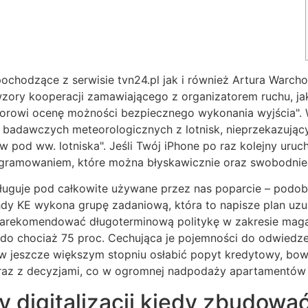
pochodzące z serwisie tvn24.pl jak i również Artura Warchol
ory kooperacji zamawiającego z organizatorem ruchu, jak
torowi ocenę możności bezpiecznego wykonania wyjścia"
 badawczych meteorologicznych z lotnisk, nieprzekazują
od ww. lotniska". Jeśli Twój iPhone po raz kolejny urucha
gramowaniem, które można błyskawicznie oraz swobodnie 
sługuje pod całkowite używane przez nas poparcie – podob
hdy KE wykona grupę zadaniową, która to napisze plan uz
 zarekomendować długoterminową politykę w zakresie maga
do chociaż 75 proc. Cechująca je pojemności do odwiedzen
 jeszcze większym stopniu osłabić popyt kredytowy, bowi
az z decyzjami, co w ogromnej nadpodaży apartamentów z
digitalizacji kiedy zbudowa