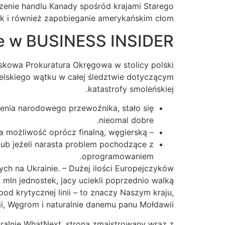
szenie handlu Kanady spośród krajami Starego
ak i również zapobieganie amerykańskim cłom.
e w BUSINESS INSIDER
jskowa Prokuratura Okręgowa w stolicy polski
elskiego wątku w całej śledztwie dotyczącym
katastrofy smoleńskiej.
zenia narodowego przewoźnika, stało się
nieomal dobre.
– Takowa wizytacja dysponuje barwę więcej dostojny, tak jak na początku każdej prezydencji, ma możliwość oprócz finalną, węgierską.
lub jeżeli narasta problem pochodzące z
oprogramowaniem.
ych na Ukrainie. – Dużej ilości Europejczyków
mln jednostek, jacy uciekli poprzednio walką
d krytycznej linii – to znaczy Naszym kraju,
ji, Węgrom i naturalnie danemu panu Mołdawii.
turalnie WhatNext, strona zmajstrowany wraz z