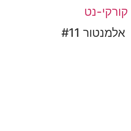
לג
קורקי-נט
תוכן
אלמנטור #11